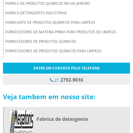
FABRICA DE PRODUTOS QUIMICOS RIO DE JANEIRO
FABRICA DETERGENTES INDUSTRIAIS
FABRICANTE DE PRODUTOS QUIMICOS PARA LIMPEZA
FORNECEDORES DE MATERIA PRIMA PARA PRODUTOS DE LIMPEZA
FORNECEDORES DE PRODUTOS QUIMICOS
FORNECEDORES DE PRODUTOS QUIMICOS PARA LIMPEZA
INDUSTRIA DE PRODUTOS DE LIMPEZA PROFISSIONAL
ENTRE EM CONTATO PELO TELEFONE
MATERIA PRIMA PARA PRODUTOS DE LIMPEZA
2792-9616
MATERIA PRIMA PARA PRODUTOS DE LIMPEZA RJ
21
PRODUTO PARA LIMPAR SERPENTINA AR CONDICIONADO
Veja tambem em nosso site:
PRODUTO PARA LIMPEZA DE RADIADOR
PRODUTO PARA LIMPEZA DE SERPENTINA
PRODUTO QUIMICO PARA LIMPEZA DE PEÇAS
Fabrica de detergente
PRODUTO QUIMICO PARA LIMPEZA DE RADIADOR