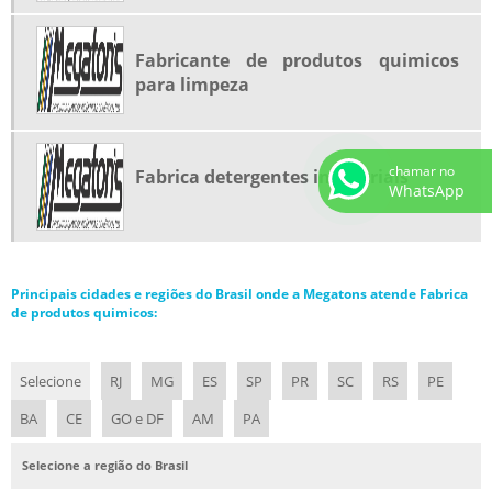
PRODUTOS PARA TRATAMENTO DE AGUA DE TORRE DE RESFRIAMENTO
PRODUTOS QUIMICO PARA LIMPEZA GERAL
Fabricante de produtos quimicos
para limpeza
PRODUTOS QUIMICOS PARA LIMPEZA
PRODUTOS QUIMICOS PARA LIMPEZA INDUSTRIAL
chamar no
Fabrica detergentes industriais
WhatsApp
Principais cidades e regiões do Brasil onde a Megatons atende Fabrica
de produtos quimicos:
Selecione
RJ
MG
ES
SP
PR
SC
RS
PE
BA
CE
GO e DF
AM
PA
Selecione a região do Brasil