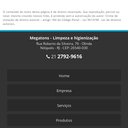
O conteúdo do texto desta página é de direito reservado. Sua reprodução, parcial ou
total, mesmo citando nossos links, é proibida sem a autorização do autor. Crime de
violação de direito autoral – artigo 184 do Código Penal –
Lei 9610/98 - Lei de direitos
autorais
.
Megatons - Limpeza e higienização
Rua Roberto da Silveira, 76 - Olinda
Nilópolis - RJ - CEP: 26540-030
2792-9616
21
Home
Empresa
Serviços
Produtos